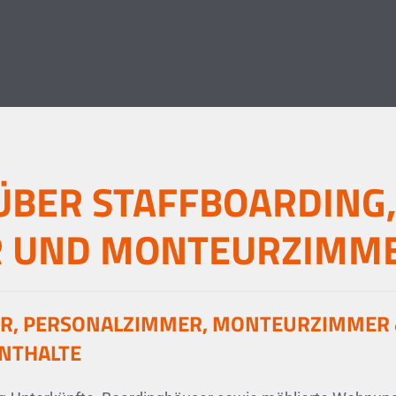
BER STAFFBOARDING
R UND MONTEURZIMM
ER, PERSONALZIMMER, MONTEURZIMMER 
NTHALTE