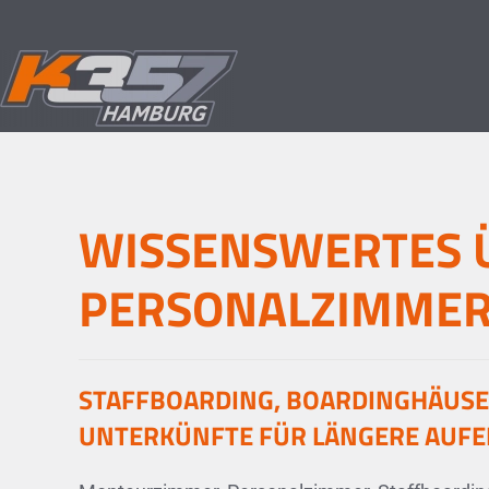
Skip to main content
WISSENSWERTES Ü
PERSONALZIMME
STAFFBOARDING, BOARDINGHÄUS
UNTERKÜNFTE FÜR LÄNGERE AUFE