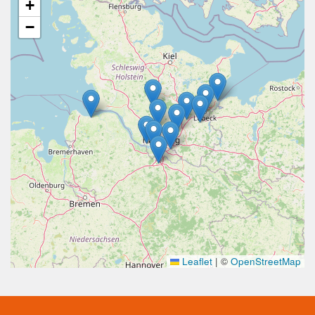
+
−
Leaflet
|
©
OpenStreetMap