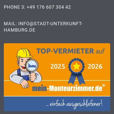
PHONE 3: +49 176 607 304 42
MAIL: INFO@STADT-UNTERKUNFT-
HAMBURG.DE