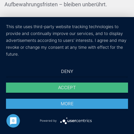
Aufbewahrungsfristen – bleiben unberührt.
ANFRAGE PER E-MAIL, TELEFON ODER
This site uses third-party website tracking technologies to
TELEFAX
provide and continually improve our services, and to display
advertisements according to users' interests. I agree and may
revoke or change my consent at any time with effect for the
Wenn Sie uns per E-Mail, Telefon oder Telefax
future.
kontaktieren, wird Ihre Anfrage inklusive aller daraus
hervorgehenden personenbezogenen Daten (Name,
DENY
Anfrage) zum Zwecke der Bearbeitung Ihres
Anliegens bei uns gespeichert und verarbeitet. Diese
ACCEPT
Daten geben wir nicht ohne Ihre Einwilligung weiter.
MORE
Die Verarbeitung dieser Daten erfolgt auf Grundlage
von Art. 6 Abs. 1 lit. b DSGVO, sofern Ihre Anfrage
Powered by
mit der Erfüllung eines Vertrags zusammenhängt